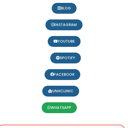
BLOG
INSTAGRAM
YOUTUBE
SPOTIFY
FACEBOOK
UNHCLINIC
WHATSAPP