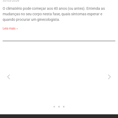
10/03/2026
O climatério pode começar aos 40 anos (ou antes). Entenda as
mudanças no seu corpo nesta fase, quais sintomas esperar e
quando procurar um ginecologista.
Leia mais »
, um
"Melhor médico! Semp
rata
muito atencioso,
muito
preocupado e
o"
comprometido"
Maria Helena Sousa