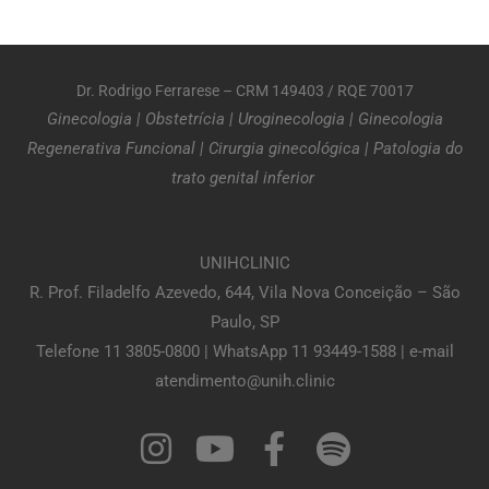
Dr. Rodrigo Ferrarese – CRM 149403 / RQE 70017
Ginecologia
|
Obstetrícia
|
Uroginecologia
|
Ginecologia
Regenerativa Funcional
|
Cirurgia ginecológica
|
Patologia do
trato genital inferior
UNIHCLINIC
R. Prof. Filadelfo Azevedo, 644, Vila Nova Conceição – São
Paulo, SP
Telefone 11 3805-0800 | WhatsApp 11 93449-1588 | e-mail
atendimento@unih.clinic