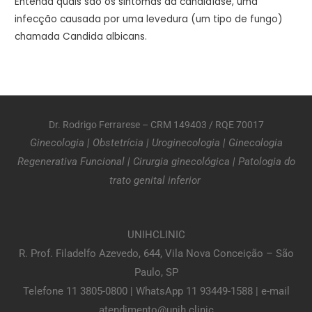
Entenda quais são os sintomas da candidíase, uma
infecção causada por uma levedura (um tipo de fungo)
chamada Candida albicans.
Dr. Rodrigo Ferrarese – CRM 149403 / RQE 70017
Ginecologia
|
Obstetrícia
|
Uroginecologia
|
Ginecologia
Regenerativa Funcional
|
Cirurgia ginecológica
|
Patologia do
trato genital inferior
UNIHCLINIC
R. Prof. Filadelfo Azevedo, 644, Vila Nova Conceição – São
Paulo, SP
Telefone 11 3805-0800 | WhatsApp 11 93449-1588 | e-mail
atendimento@unih.clinic