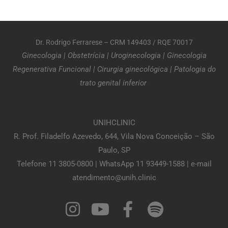
Dr. Rodrigo Ferrarese – CRM 149403 / RQE 70017
Ginecologia
|
Obstetrícia
|
Uroginecologia
|
Ginecologia
Regenerativa Funcional
|
Cirurgia ginecológica
|
Patologia do
trato genital inferior
UNIHCLINIC
R. Prof. Filadelfo Azevedo, 644, Vila Nova Conceição – São
Paulo, SP
Telefone 11 3805-0800 | WhatsApp 11 93449-1588 | e-mail
atendimento@unih.clinic