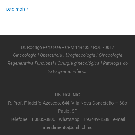
Leia mais »
Dr. Rodrigo Ferrarese – CRM 149403 / RQE 70017
Ginecologia
|
Obstetrícia
|
Uroginecologia
|
Ginecologia
Regenerativa Funcional
|
Cirurgia ginecológica
|
Patologia do
trato genital inferior
UNIHCLINIC
R. Prof. Filadelfo Azevedo, 644, Vila Nova Conceição – São
Paulo, SP
Telefone 11 3805-0800 | WhatsApp 11 93449-1588 | e-mail
atendimento@unih.clinic