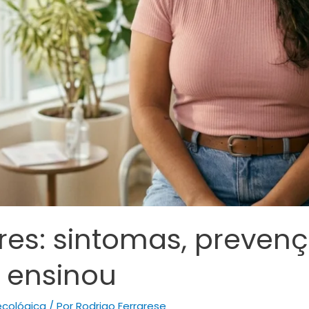
es: sintomas, prevenç
 ensinou
ecológica
/ Por
Rodrigo Ferrarese