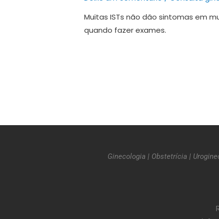
Muitas ISTs não dão sintomas em mu
quando fazer exames.
Ginecologia
|
Obstetrícia
|
Urogine
R