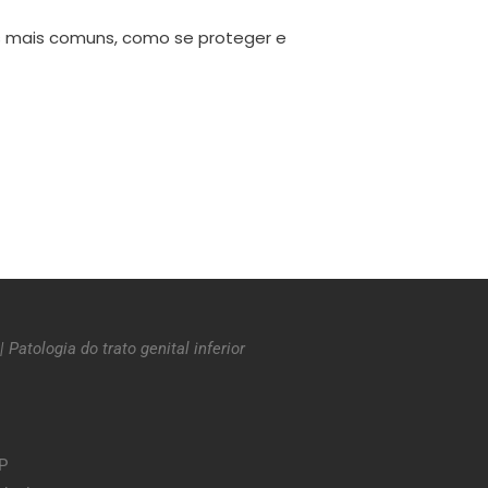
as mais comuns, como se proteger e
|
Patologia do trato genital inferior
SP