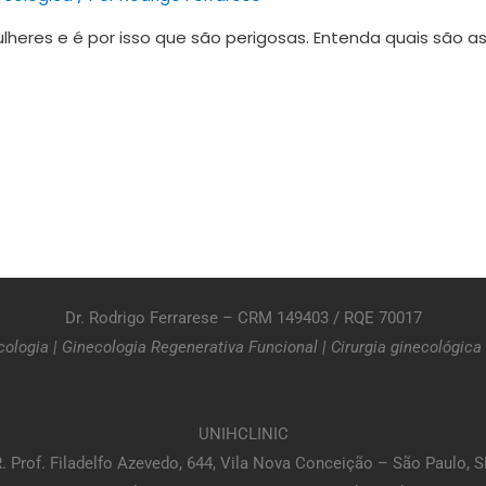
lheres e é por isso que são perigosas. Entenda quais são 
Dr. Rodrigo Ferrarese – CRM 149403 / RQE 70017
cologia
|
Ginecologia Regenerativa Funcional
|
Cirurgia ginecológica
UNIHCLINIC
. Prof. Filadelfo Azevedo, 644, Vila Nova Conceição – São Paulo, 