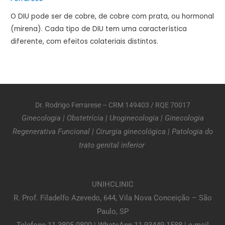
O DIU pode ser de cobre, de cobre com prata, ou hormonal
(mirena). Cada tipo de DIU tem uma característica
diferente, com efeitos colateriais distintos.
Dr. Rodrigo Ferrarese – CRM 149403 / RQE 70017
Ginecologia
|
Obstetrícia
|
Uroginecologia
|
Ginecologia
Regenerativa Funcional
|
Cirurgia ginecológica
|
Patologia do
trato genital inferior
UNIHCLINIC
R. Prof. Filadelfo Azevedo, 644, Vila Nova Conceição – São
Paulo, SP
Telefone 11 3805-0800 | WhatsApp 11 93449-1588 | e-mail