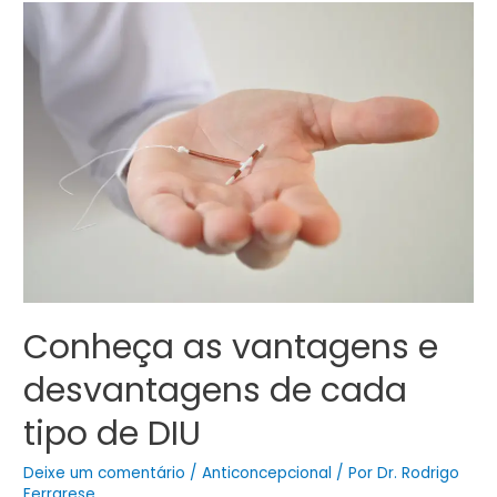
Conheça as vantagens e
desvantagens de cada
tipo de DIU
Deixe um comentário
/
Anticoncepcional
/ Por
Dr. Rodrigo
Ferrarese