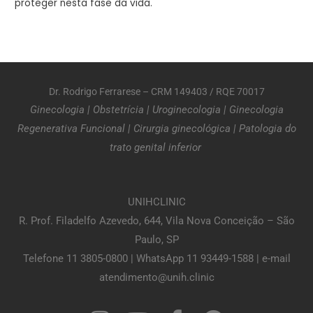
proteger nesta fase da vida.
Dr. Rodrigo Ferrarese – CRM 149403 / RQE 70017
Ginecologia
|
Obstetrícia
|
Uroginecologia
|
Ginecologia
Regenerativa Funcional
|
Cirurgia ginecológica
|
Patologia do
trato genital inferior
UNIHCLINIC
R. Prof. Filadelfo Azevedo, 644, Vila Nova Conceição – São
Paulo, SP
Telefone 11 3805-0800 | WhatsApp 11 93449-1588 | e-mail
atendimento@unih.clinic