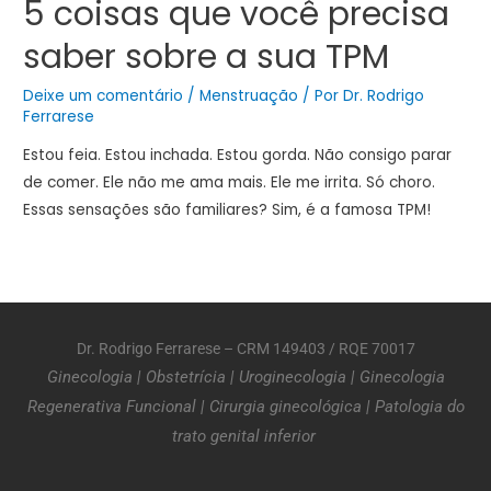
5 coisas que você precisa
saber sobre a sua TPM
Deixe um comentário
/
Menstruação
/ Por
Dr. Rodrigo
Ferrarese
Estou feia. Estou inchada. Estou gorda. Não consigo parar
de comer. Ele não me ama mais. Ele me irrita. Só choro.
Essas sensações são familiares? Sim, é a famosa TPM!
Dr. Rodrigo Ferrarese – CRM 149403 / RQE 70017
Ginecologia
|
Obstetrícia
|
Uroginecologia
|
Ginecologia
Regenerativa Funcional
|
Cirurgia ginecológica
|
Patologia do
trato genital inferior