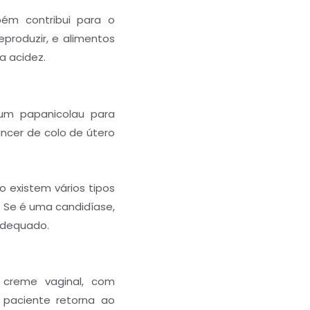
ém contribui para o
produzir, e alimentos
a acidez.
r um papanicolau para
âncer de colo de útero
o existem vários tipos
 Se é uma candidíase,
adequado.
creme vaginal, com
paciente retorna ao