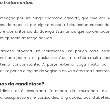
e tratamentos.
infecção por um fungo chamado cândida, que vive em h
as, de repente, por algum desequilíbrio, acaba crescendo
to e aos sintomas da doença. Estimamos que aproximada
 episódio ao longo da vida.
didíase provoca um corrimento um pouco mais esbra
molhado por muitas pacientes. Causa também muita coce
interna concomitante. A parte externa coça muito por
na um pouco a região da vagina e deixa a área mais averme
sas da candidíase?
idíase está associada à queda da imunidade, ao u
munossupressores e corticoides, à gravidez, aos diabetes