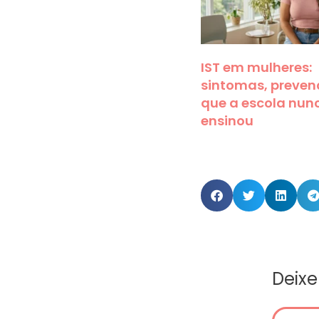
IST em mulheres:
sintomas, preven
que a escola nun
ensinou
Deix