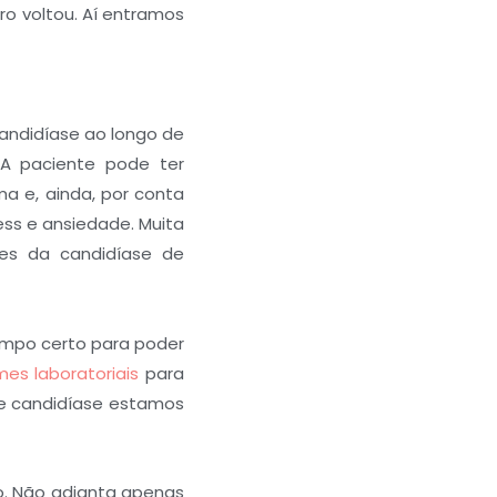
o voltou. Aí entramos
andidíase ao longo de
 A paciente pode ter
a e, ainda, por conta
ss e ansiedade. Muita
es da candidíase de
tempo certo para poder
es laboratoriais
para
de candidíase estamos
. Não adianta apenas