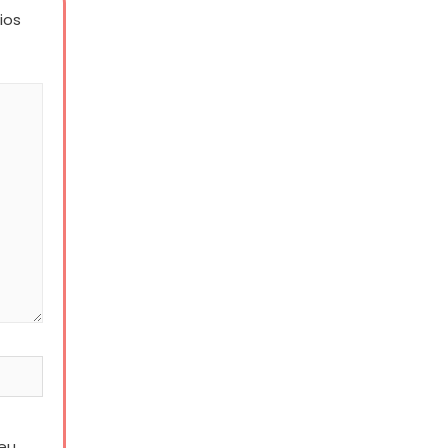
ios
eu