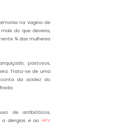
armonia na vagina de
 mais do que deveria,
mente ¾ das mulheres
nquiçado, pastosos,
ira. Trata-se de uma
 conta da acidez do
lhada.
so de antibióticos,
, a alergias e ao
HPV