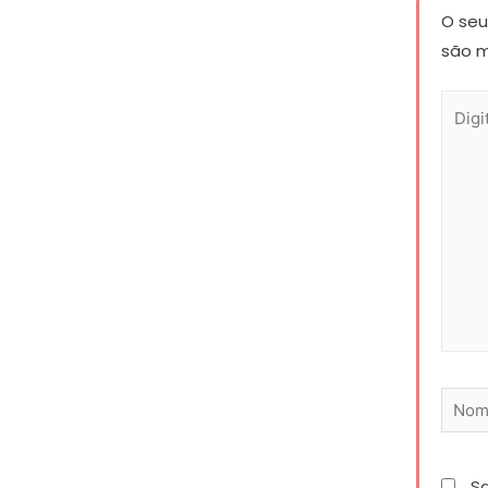
O seu
são 
S