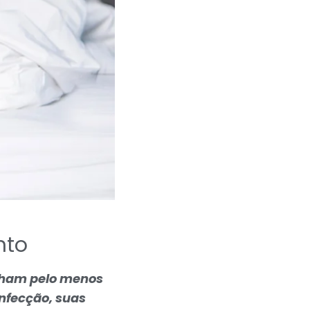
nto
nham pelo menos
infecção, suas