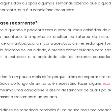
e alguns dias ou após algumas semanas dizendo que o quadr
ortante, que é a candidíase recorrente.
íase recorrente?
nte é quando a paciente tem quatro ou mais episódios de c
 acontece, é importante analisar os fatores de risco.
 de um antibiótico, um contraceptivo, um remédio que tom
do falamos de imunidade, é preciso tomar cuidado com stre
s o estresse e a ansiedade são os maiores causador
tico é um pouco mais difícil porque, além de esperar um 
ódios ao longo de um ano, é necessário fazer alguns
exam
 mesmo uma candidíase e assim destrinchar de qual tipo 
passar o tratamento adequado.
didíase de repetição também é um pouco mais prolongado