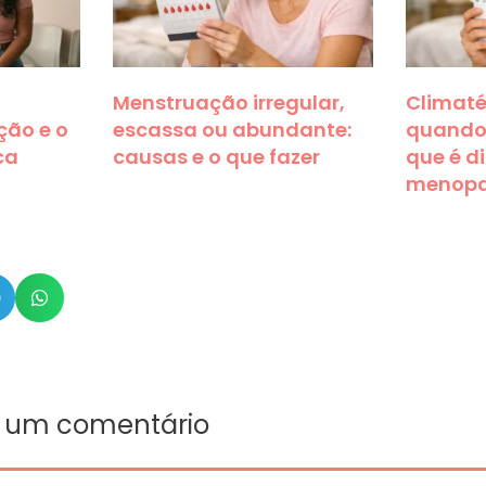
Menstruação irregular,
Climatér
ção e o
escassa ou abundante:
quando
ca
causas e o que fazer
que é d
menop
e um comentário