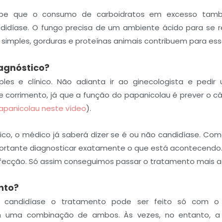
be que o consumo de carboidratos em excesso tamb
idíase. O fungo precisa de um ambiente ácido para se re
 simples, gorduras e proteínas animais contribuem para ess
iagnóstico?
les e clínico. Não adianta ir ao ginecologista e pedi
e corrimento, já que a função do papanicolau é prever o c
apanicolau neste vídeo
).
ico, o médico já saberá dizer se é ou não candidíase. Com
portante diagnosticar exatamente o que está acontecendo.
fecção. Só assim conseguimos passar o tratamento mais 
nto?
 candidíase o tratamento pode ser feito só com o 
 uma combinação de ambos. Às vezes, no entanto, a 