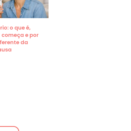
io: o que é,
 começa e por
iferente da
ausa