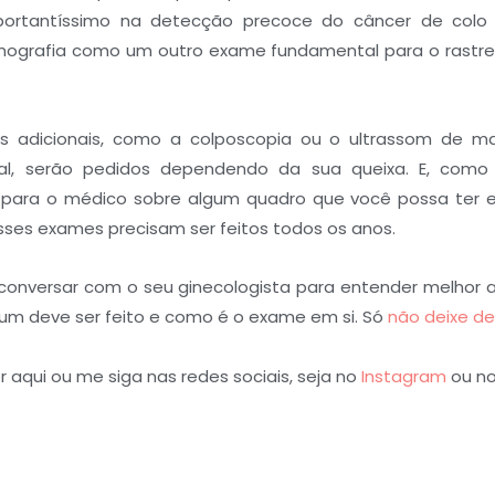
importantíssimo na detecção precoce do câncer de colo 
grafia como um outro exame fundamental para o rastrei
es adicionais, como a colposcopia ou o ultrassom de
nal, serão pedidos dependendo da sua queixa. E, como
 para o médico sobre algum quadro que você possa ter 
sses exames precisam ser feitos todos os anos.
conversar com o seu ginecologista para entender melhor 
m deve ser feito e como é o exame em si. Só
não deixe de
aqui ou me siga nas redes sociais, seja no
Instagram
ou n