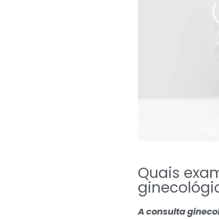
Quais exam
ginecológi
A consulta ginecol