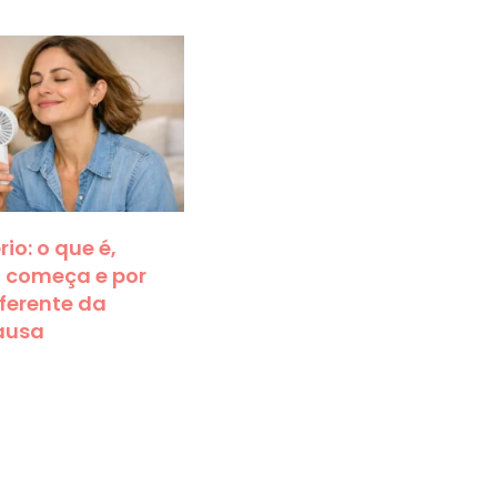
io: o que é,
 começa e por
iferente da
ausa