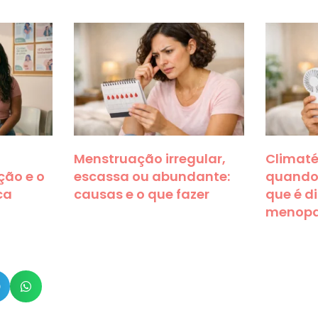
Menstruação irregular,
Climatér
ção e o
escassa ou abundante:
quando
ca
causas e o que fazer
que é d
menop