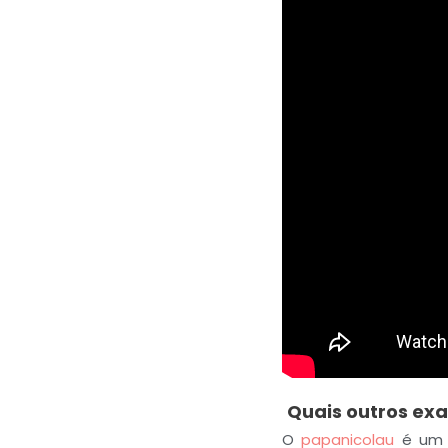
Quais outros ex
O
papanicolau
é um e