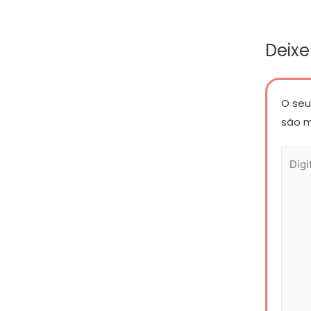
Deix
O seu
são 