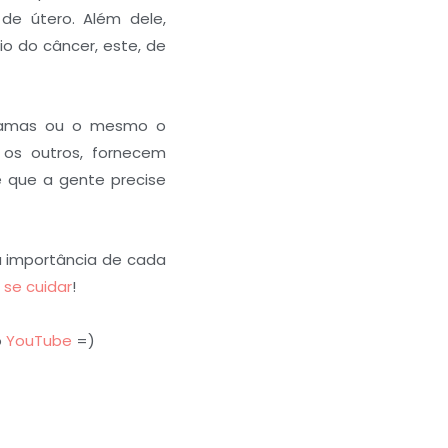
de útero. Além dele,
o do câncer, este, de
 mamas ou o mesmo o
 os outros, fornecem
e que a gente precise
a importância de cada
 se cuidar
!
o
YouTube
=)